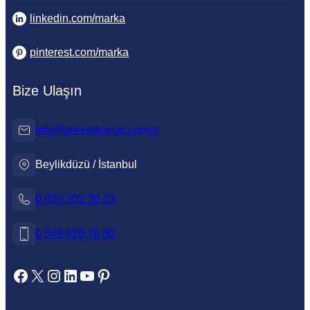
linkedin.com/marka
pinterest.com/marka
Bize Ulaşın
info@greendesign.com.tr
Beylikdüzü / İstanbul
0 850 302 30 13
0 549 870 76 80
Hazal
Facebook
X
Instagram
LinkedIn
YouTube
Pinterest