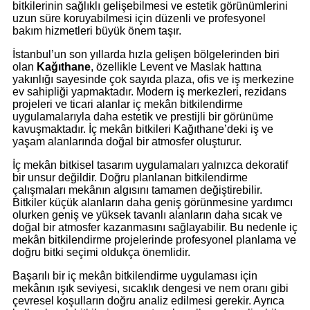
bitkilerinin sağlıklı gelişebilmesi ve estetik görünümlerini
uzun süre koruyabilmesi için düzenli ve profesyonel
bakım hizmetleri büyük önem taşır.
İstanbul’un son yıllarda hızla gelişen bölgelerinden biri
olan
Kağıthane
, özellikle Levent ve Maslak hattına
yakınlığı sayesinde çok sayıda plaza, ofis ve iş merkezine
ev sahipliği yapmaktadır. Modern iş merkezleri, rezidans
projeleri ve ticari alanlar iç mekân bitkilendirme
uygulamalarıyla daha estetik ve prestijli bir görünüme
kavuşmaktadır. İç mekân bitkileri Kağıthane’deki iş ve
yaşam alanlarında doğal bir atmosfer oluşturur.
İç mekân bitkisel tasarım uygulamaları yalnızca dekoratif
bir unsur değildir. Doğru planlanan bitkilendirme
çalışmaları mekânın algısını tamamen değiştirebilir.
Bitkiler küçük alanların daha geniş görünmesine yardımcı
olurken geniş ve yüksek tavanlı alanların daha sıcak ve
doğal bir atmosfer kazanmasını sağlayabilir. Bu nedenle iç
mekân bitkilendirme projelerinde profesyonel planlama ve
doğru bitki seçimi oldukça önemlidir.
Başarılı bir iç mekân bitkilendirme uygulaması için
mekânın ışık seviyesi, sıcaklık dengesi ve nem oranı gibi
çevresel koşulların doğru analiz edilmesi gerekir. Ayrıca