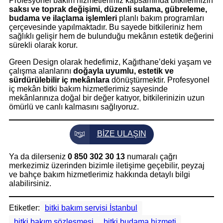
Profesyonel bakım hizmetlerimiz kapsamında bitkilerinizin
saksı ve toprak değişimi, düzenli sulama, gübreleme,
budama ve ilaçlama işlemleri
planlı bakım programları
çerçevesinde yapılmaktadır. Bu sayede bitkileriniz hem
sağlıklı gelişir hem de bulunduğu mekânın estetik değerini
sürekli olarak korur.
Green Design olarak hedefimiz, Kağıthane’deki yaşam ve
çalışma alanlarını
doğayla uyumlu, estetik ve
sürdürülebilir iç mekânlara
dönüştürmektir. Profesyonel
iç mekân bitki bakım hizmetlerimiz sayesinde
mekânlarınıza doğal bir değer katıyor, bitkilerinizin uzun
ömürlü ve canlı kalmasını sağlıyoruz.
BİZE ULAŞIN
Ya da dilerseniz
0 850 302 30 13
numaralı çağrı
merkezimiz üzerinden bizimle iletişime geçebilir, peyzaj
ve bahçe bakım hizmetlerimiz hakkında detaylı bilgi
alabilirsiniz.
Etiketler:
bitki bakım servisi İstanbul
bitki bakım sözleşmesi
bitki budama hizmeti