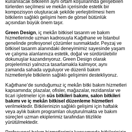
kullanılacak bitkilerin aynı ortam koşullarında gelişebilen
türlerden seçilmesi ve mekân içerisinde estetik bir
kompozisyon oluşturacak şekilde yerleştirilmesi hem
bitkilerin sağlıklı gelişimi hem de görsel bütünlük
açısından büyük önem taşır.
Green Design
, iç mekân bitkisel tasarım ve bakım
hizmetlerinde uzman kadrosuyla Kağıthane ve İstanbul
genelinde profesyonel çözümler sunmaktadır. Peyzaj ve
bitkisel tasarım alanındaki deneyimimiz sayesinde yaşam
ve çalışma alanlarınıza estetik, doğal ve sürdürülebilir
dokunuşlar kazandırıyoruz. Green Design olarak
projelerimizi yalnızca tasarlamakla kalmıyor, aynı
zamanda sahada uyguluyor ve düzenli bakım
hizmetleriyle bitkilerin sağlıklı gelişimini destekliyoruz.
Kağıthane’de sunduğumuz iç mekân bitki bakım hizmetleri
kapsamında; plazalar, ofisler, mağazalar, rezidanslar ve
ticari işletmeler için
süs bitkileri bakımı, salon bitkileri
bakımı ve iç mekân bitkisel düzenleme hizmetleri
verilmektedir. Bitkilerinizin sağlıklı gelişimi için haftalık
veya aylık bakım programları oluşturulmakta ve bakım
süreçleri uzman ekiplerimiz tarafından titizlikle
yürütülmektedir.