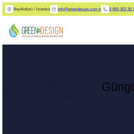
Beylikdüzü / İstanbul
info@greendesign.com.tr
0 850 302 30 
Güngö