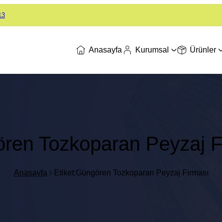
13
Anasayfa
Kurumsal
Ürünler
ren Tozkoparan Peyzaj F
Anasayfa
Etiket:Güngören Tozkoparan Peyzaj Firması