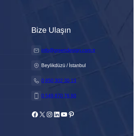
Bize Ulaşın
info@greendesign.com.tr
Beylikdüzü / İstanbul
0 850 302 30 13
0 549 870 76 80
Facebook
X
Instagram
LinkedIn
YouTube
Pinterest