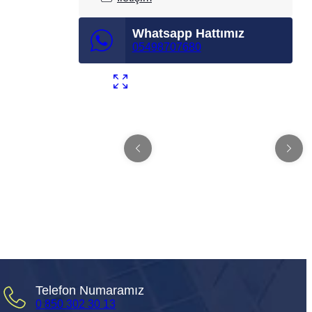
Whatsapp Hattımız
05498707680
Telefon Numaramız
0 850 302 30 13